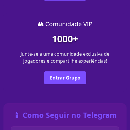
👥 Comunidade VIP
1000+
Junte-se a uma comunidade exclusiva de
jogadores e compartilhe experiências!
Entrar Grupo
📱 Como Seguir no Telegram