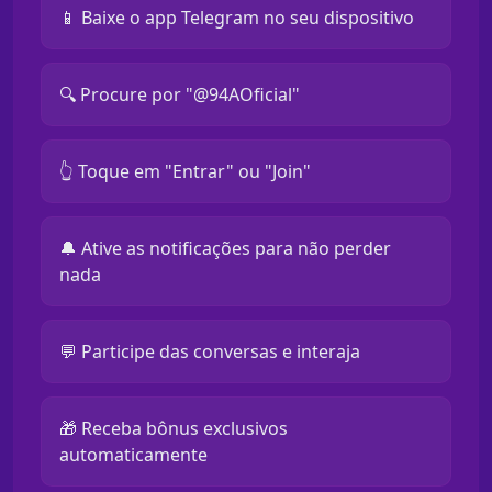
📱 Baixe o app Telegram no seu dispositivo
🔍 Procure por "@94AOficial"
👆 Toque em "Entrar" ou "Join"
🔔 Ative as notificações para não perder
nada
💬 Participe das conversas e interaja
🎁 Receba bônus exclusivos
automaticamente