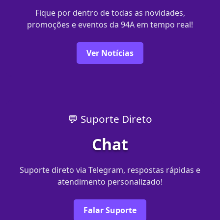
Fique por dentro de todas as novidades,
promoções e eventos da 94A em tempo real!
Ver Notícias
💬 Suporte Direto
Chat
Suporte direto via Telegram, respostas rápidas e
atendimento personalizado!
Falar Suporte