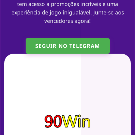
tem acesso a promoções incríveis e uma
experiência de jogo inigualável. Junte-se aos
vencedores agora!
SEGUIR NO TELEGRAM