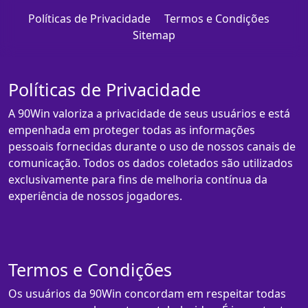
Políticas de Privacidade
Termos e Condições
Sitemap
Políticas de Privacidade
A 90Win valoriza a privacidade de seus usuários e está
empenhada em proteger todas as informações
pessoais fornecidas durante o uso de nossos canais de
comunicação. Todos os dados coletados são utilizados
exclusivamente para fins de melhoria contínua da
experiência de nossos jogadores.
Termos e Condições
Os usuários da 90Win concordam em respeitar todas