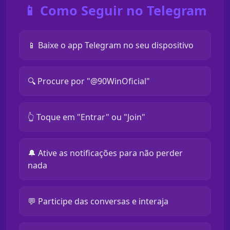
📱 Como Seguir no Telegram
📱 Baixe o app Telegram no seu dispositivo
🔍 Procure por "@90WinOficial"
👆 Toque em "Entrar" ou "Join"
🔔 Ative as notificações para não perder
nada
💬 Participe das conversas e interaja