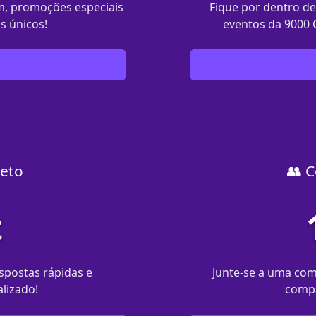
m, promoções especiais
Fique por dentro d
s únicos!
eventos da 9000 
reto
👥 
t
espostas rápidas e
Junte-se a uma com
lizado!
compa