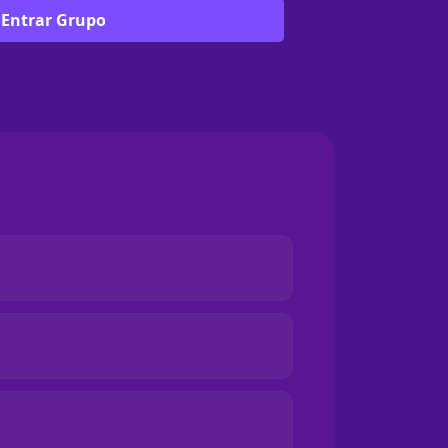
Entrar Grupo