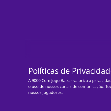
Políticas de Privacida
A 9000 Com Jogo Baixar valoriza a privacid
o uso de nossos canais de comunicação. Tod
nossos jogadores.