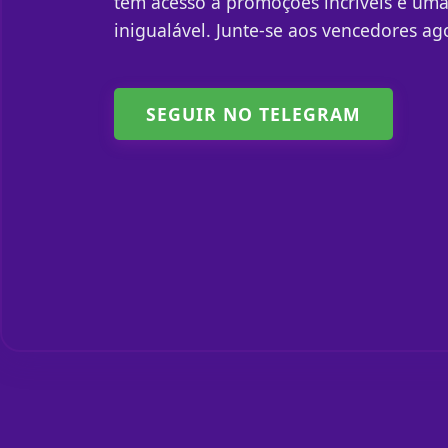
tem acesso a promoções incríveis e uma
inigualável. Junte-se aos vencedores ag
SEGUIR NO TELEGRAM