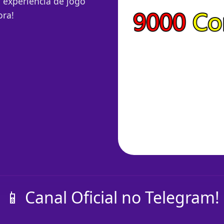
 experiência de jogo
ora!
📱 Canal Oficial no Telegram!