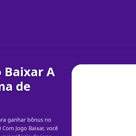
 Baixar A
ma de
ara ganhar bônus no
 Com Jogo Baixar, você