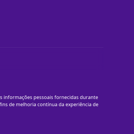
as informações pessoais fornecidas durante
fins de melhoria contínua da experiência de