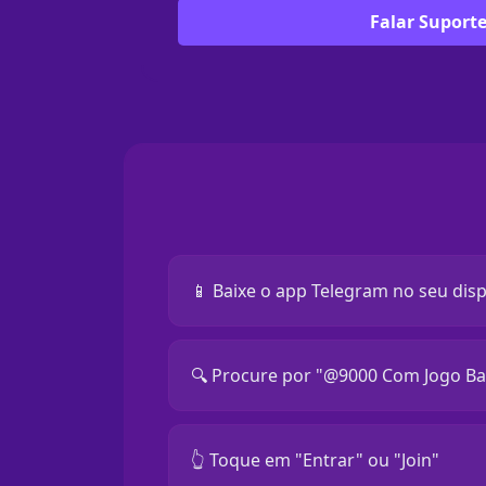
Falar Suport
📱 Baixe o app Telegram no seu disp
🔍 Procure por "@9000 Com Jogo Bai
👆 Toque em "Entrar" ou "Join"