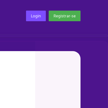
Login
Registrar-se