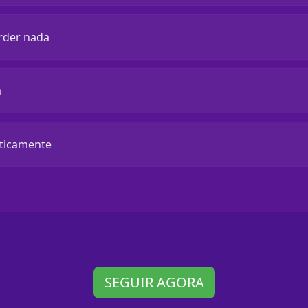
erder nada
a
aticamente
SEGUIR AGORA