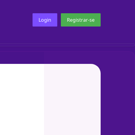
Login
Registrar-se