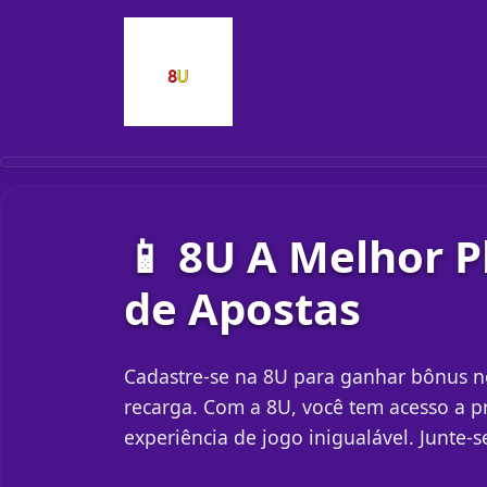
📱 8U A Melhor 
de Apostas
Cadastre-se na 8U para ganhar bônus n
recarga. Com a 8U, você tem acesso a p
experiência de jogo inigualável. Junte-