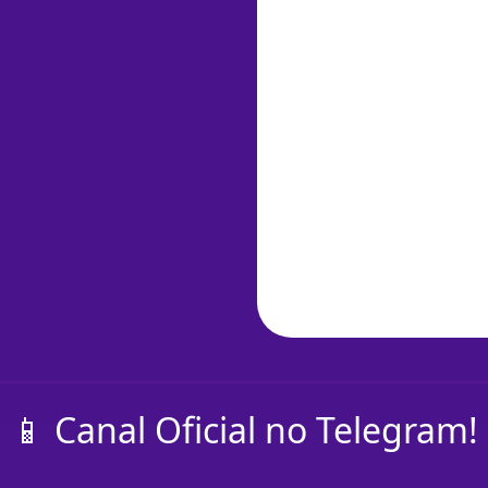
📱 Canal Oficial no Telegram!