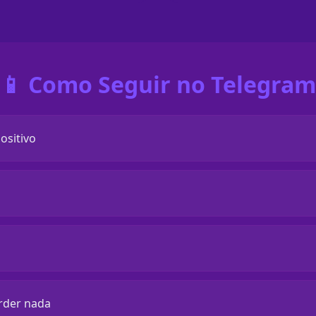
📱 Como Seguir no Telegram
ositivo
erder nada