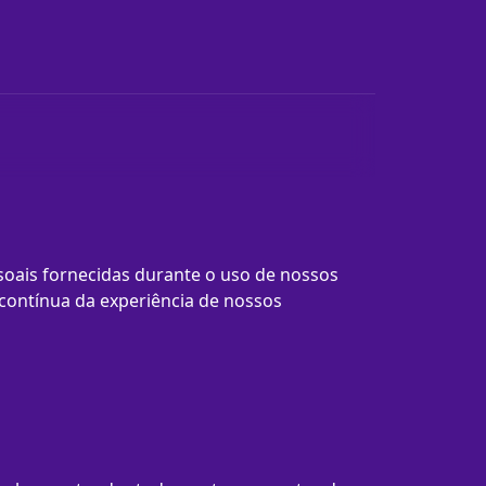
soais fornecidas durante o uso de nossos
 contínua da experiência de nossos