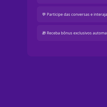
💬 Participe das conversas e interaj
🎁 Receba bônus exclusivos autom