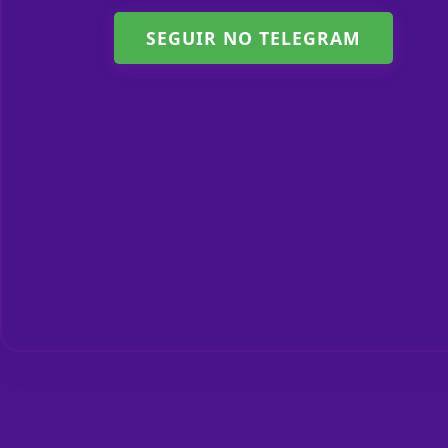
SEGUIR NO TELEGRAM