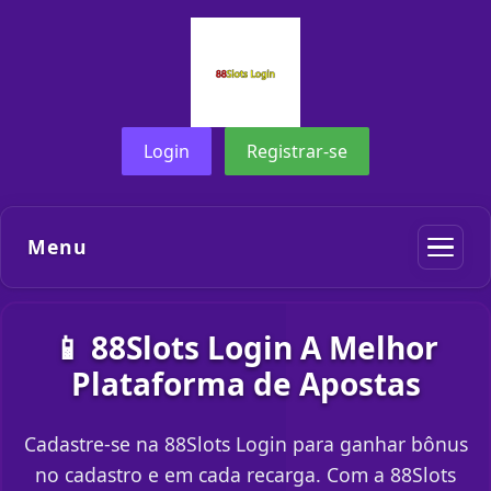
Login
Registrar-se
Menu
📱 88Slots Login A Melhor
Plataforma de Apostas
Cadastre-se na 88Slots Login para ganhar bônus
no cadastro e em cada recarga. Com a 88Slots