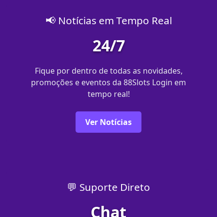
📢 Notícias em Tempo Real
24/7
Fique por dentro de todas as novidades,
promoções e eventos da 88Slots Login em
tempo real!
Ver Notícias
💬 Suporte Direto
Chat