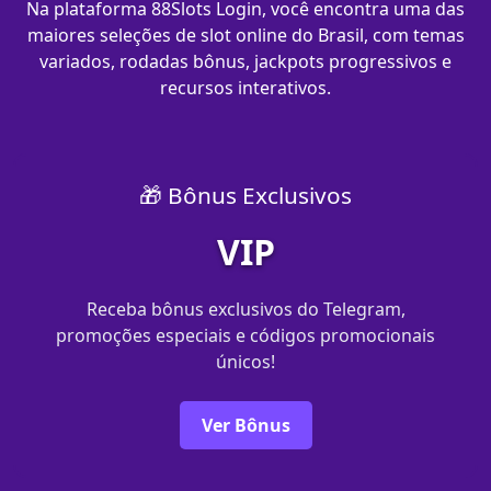
Na plataforma 88Slots Login, você encontra uma das
maiores seleções de slot online do Brasil, com temas
variados, rodadas bônus, jackpots progressivos e
recursos interativos.
🎁 Bônus Exclusivos
VIP
Receba bônus exclusivos do Telegram,
promoções especiais e códigos promocionais
únicos!
Ver Bônus