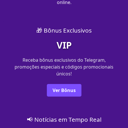
online.
🎁 Bônus Exclusivos
VIP
Receba bônus exclusivos do Telegram,
promoções especiais e códigos promocionais
únicos!
Ver Bônus
📢 Notícias em Tempo Real