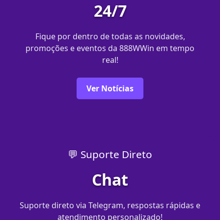
24/7
Fique por dentro de todas as novidades,
promoções e eventos da 888WWin em tempo
real!
Ver Notícias
💬 Suporte Direto
Chat
Suporte direto via Telegram, respostas rápidas e
atendimento personalizado!