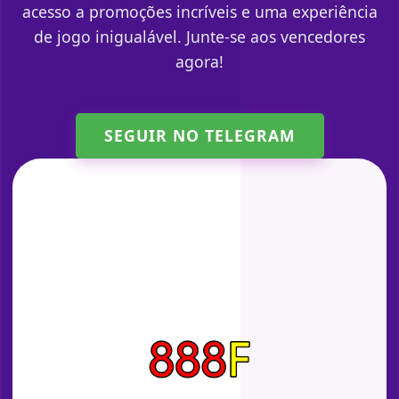
acesso a promoções incríveis e uma experiência
de jogo inigualável. Junte-se aos vencedores
agora!
SEGUIR NO TELEGRAM