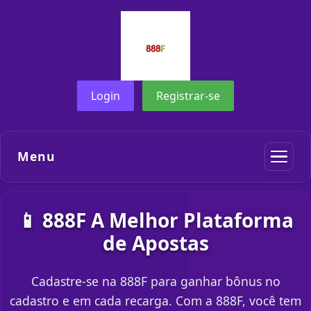
Login
Registrar-se
Menu
📱 888F A Melhor Plataforma
de Apostas
Cadastre-se na 888F para ganhar bônus no
cadastro e em cada recarga. Com a 888F, você tem