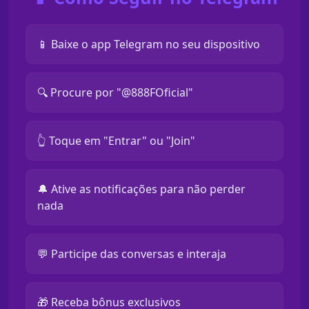
📱 Baixe o app Telegram no seu dispositivo
🔍 Procure por "@888FOficial"
👆 Toque em "Entrar" ou "Join"
🔔 Ative as notificações para não perder
nada
💬 Participe das conversas e interaja
🎁 Receba bônus exclusivos