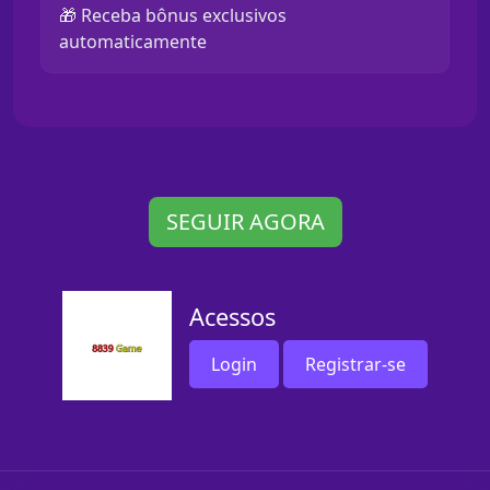
🎁 Receba bônus exclusivos
automaticamente
SEGUIR AGORA
Acessos
Login
Registrar-se