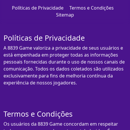
Políticas de Privacidade
Termos e Condições
Sitemap
Políticas de Privacidade
A 8839 Game valoriza a privacidade de seus usuários e
está empenhada em proteger todas as informações
pessoais fornecidas durante o uso de nossos canais de
comunicação. Todos os dados coletados são utilizados
exclusivamente para fins de melhoria contínua da
experiência de nossos jogadores.
Termos e Condições
Os usuários da 8839 Game concordam em respeitar