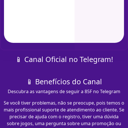
📱 Canal Oficial no Telegram!
📱 Benefícios do Canal
Descubra as vantagens de seguir a 85F no Telegram
Se você tiver problemas, não se preocupe, pois temos o
mais profissional suporte de atendimento ao cliente. Se
precisar de ajuda com o registro, tiver uma dúvida
sobre jogos, uma pergunta sobre uma promoção ou