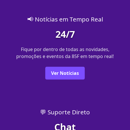
📢 Notícias em Tempo Real
24/7
Fique por dentro de todas as novidades,
promoções e eventos da 85F em tempo real!
Ver Notícias
💬 Suporte Direto
Chat