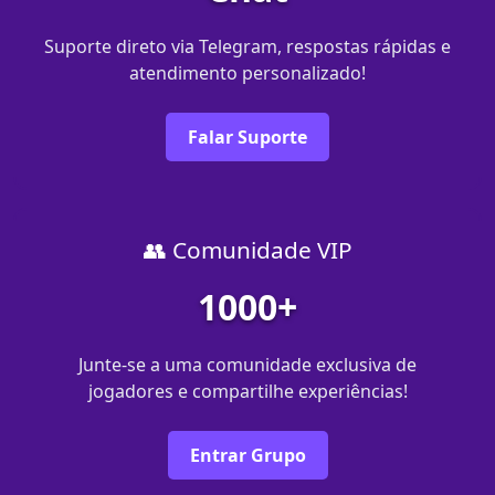
Suporte direto via Telegram, respostas rápidas e
atendimento personalizado!
Falar Suporte
👥 Comunidade VIP
1000+
Junte-se a uma comunidade exclusiva de
jogadores e compartilhe experiências!
Entrar Grupo