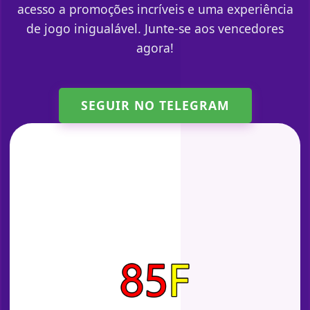
acesso a promoções incríveis e uma experiência
de jogo inigualável. Junte-se aos vencedores
agora!
SEGUIR NO TELEGRAM