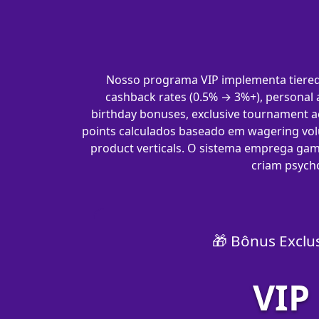
Nosso programa VIP implementa tiered l
cashback rates (0.5% → 3%+), personal 
birthday bonuses, exclusive tournament ac
points calculados baseado em wagering volu
product verticals. O sistema emprega gami
criam psych
🎁 Bônus Exclu
VIP