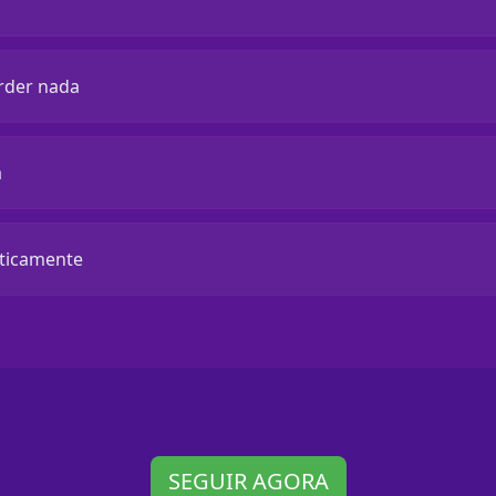
erder nada
a
aticamente
SEGUIR AGORA