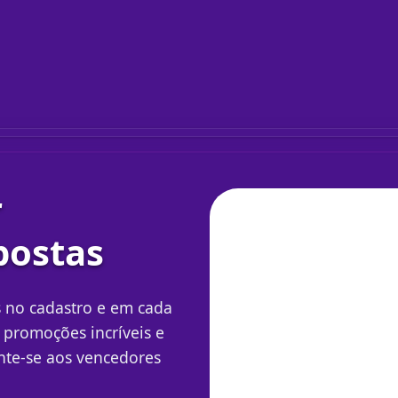
r
postas
 no cadastro e em cada
 promoções incríveis e
unte-se aos vencedores