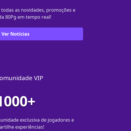
e todas as novidades, promoções e
da 80Pg em tempo real!
Ver Notícias
Comunidade VIP
1000+
unidade exclusiva de jogadores e
rtilhe experiências!