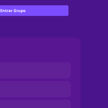
Entrar Grupo