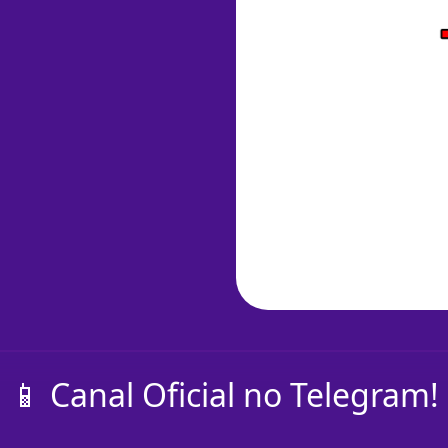
📱 Canal Oficial no Telegram!