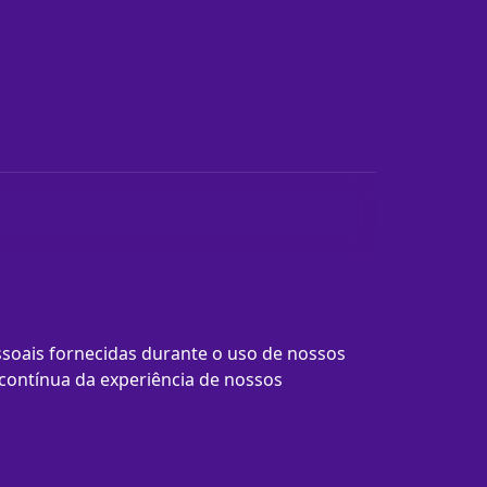
ssoais fornecidas durante o uso de nossos
 contínua da experiência de nossos