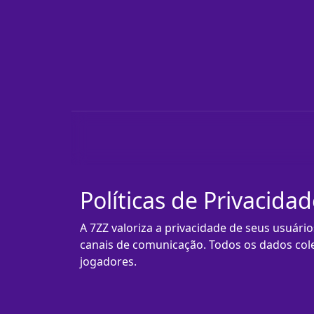
Políticas de Privacida
A 7ZZ valoriza a privacidade de seus usuár
canais de comunicação. Todos os dados cole
jogadores.