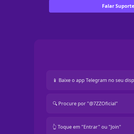
Falar Suport
📱 Baixe o app Telegram no seu disp
🔍 Procure por "@7ZZOficial"
👆 Toque em "Entrar" ou "Join"