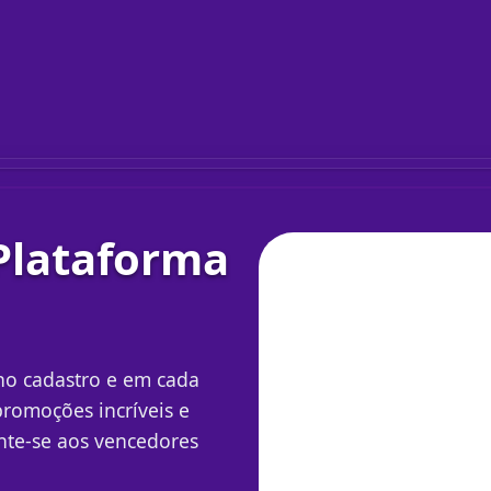
 Plataforma
no cadastro e em cada
promoções incríveis e
unte-se aos vencedores