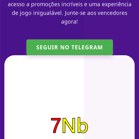
acesso a promoções incríveis e uma experiência
de jogo inigualável. Junte-se aos vencedores
agora!
SEGUIR NO TELEGRAM