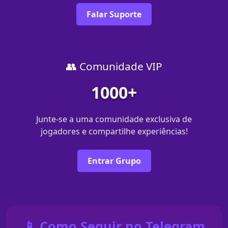
Falar Suporte
👥 Comunidade VIP
1000+
Junte-se a uma comunidade exclusiva de
jogadores e compartilhe experiências!
Entrar Grupo
📱 Como Seguir no Telegram