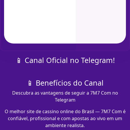
📱 Canal Oficial no Telegram!
📱 Benefícios do Canal
Descubra as vantagens de seguir a 7M7 Com no
Telegram
O melhor site de cassino online do Brasil — 7M7 Com é
confiável, profissional e com apostas ao vivo em um
ambiente realista.