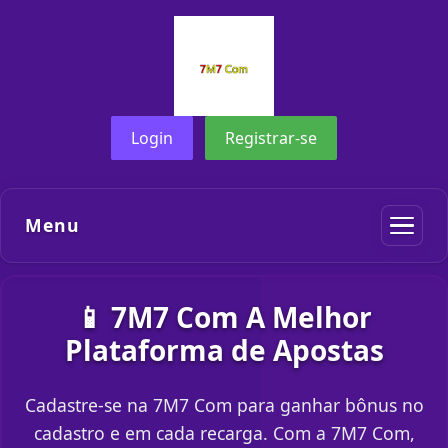
Login
Registrar-se
Menu
📱 7M7 Com A Melhor
Plataforma de Apostas
Cadastre-se na 7M7 Com para ganhar bônus no
cadastro e em cada recarga. Com a 7M7 Com,