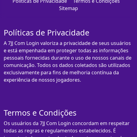
Políticas de Privacidade
Termos e Condições
Sitemap
Políticas de Privacidade
A 7JJ Com Login valoriza a privacidade de seus usuários
e está empenhada em proteger todas as informações
pessoais fornecidas durante o uso de nossos canais de
comunicação. Todos os dados coletados são utilizados
exclusivamente para fins de melhoria contínua da
experiência de nossos jogadores.
Termos e Condições
Os usuários da 7JJ Com Login concordam em respeitar
todas as regras e regulamentos estabelecidos. É