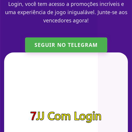
Login, você tem acesso a promoções incríveis e
uma experiência de jogo inigualável. Junte-se aos
vencedores agora!
SEGUIR NO TELEGRAM