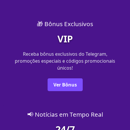
🎁 Bônus Exclusivos
VIP
Receba bônus exclusivos do Telegram,
promoções especiais e códigos promocionais
únicos!
Ver Bônus
📢 Notícias em Tempo Real
24/7