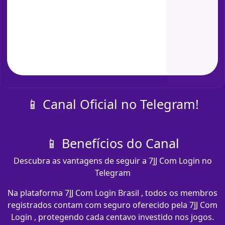
📱 Canal Oficial no Telegram!
📱 Benefícios do Canal
Descubra as vantagens de seguir a 7JJ Com Login no
Telegram
Na plataforma 7JJ Com Login Brasil , todos os membros
registrados contam com seguro oferecido pela 7JJ Com
Login , protegendo cada centavo investido nos jogos.