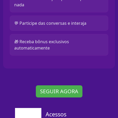
nada
💬 Participe das conversas e interaja
🎁 Receba bônus exclusivos
automaticamente
SEGUIR AGORA
Acessos