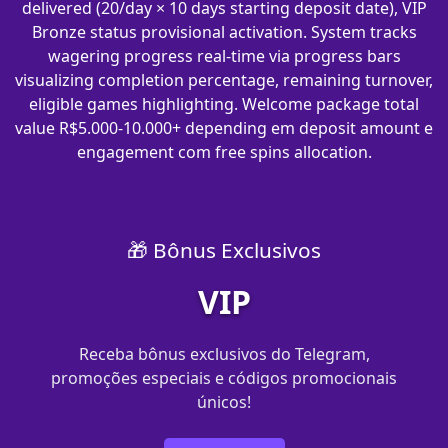
delivered (20/day × 10 days starting deposit date), VIP
Bronze status provisional activation. System tracks
wagering progress real-time via progress bars
visualizing completion percentage, remaining turnover,
eligible games highlighting. Welcome package total
value R$5.000-10.000+ depending em deposit amount e
engagement com free spins allocation.
🎁 Bônus Exclusivos
VIP
Receba bônus exclusivos do Telegram,
promoções especiais e códigos promocionais
únicos!