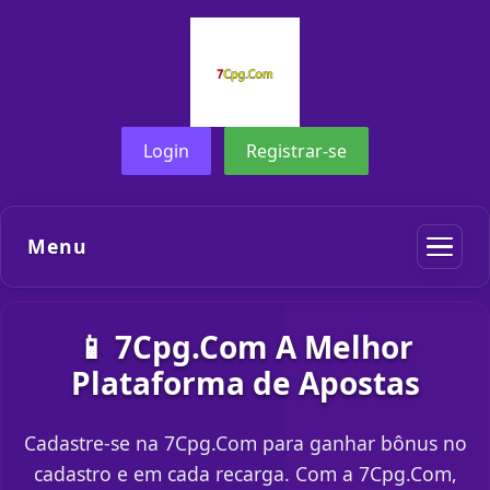
Login
Registrar-se
Menu
📱 7Cpg.Com A Melhor
Plataforma de Apostas
Cadastre-se na 7Cpg.Com para ganhar bônus no
cadastro e em cada recarga. Com a 7Cpg.Com,