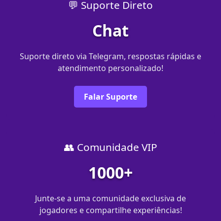
💬 Suporte Direto
Chat
Suporte direto via Telegram, respostas rápidas e
atendimento personalizado!
Falar Suporte
👥 Comunidade VIP
1000+
Junte-se a uma comunidade exclusiva de
jogadores e compartilhe experiências!