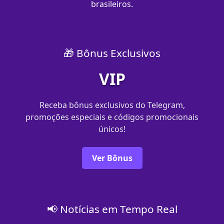
brasileiros.
🎁 Bônus Exclusivos
VIP
Receba bônus exclusivos do Telegram,
promoções especiais e códigos promocionais
únicos!
Ver Bônus
📢 Notícias em Tempo Real