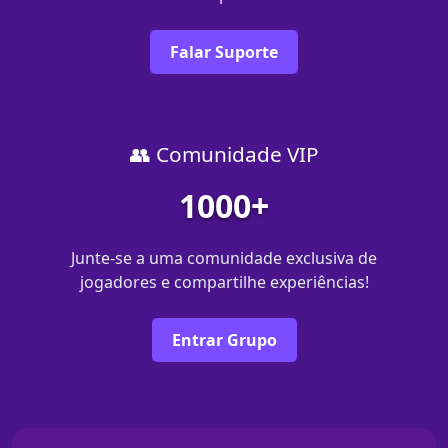
Falar Suporte
👥 Comunidade VIP
1000+
Junte-se a uma comunidade exclusiva de
jogadores e compartilhe experiências!
Entrar Grupo