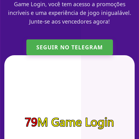
Game Login, você tem acesso a promoções
incríveis e uma experiência de jogo inigualável.
Junte-se aos vencedores agora!
SEGUIR NO TELEGRAM