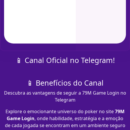
📱 Canal Oficial no Telegram!
📱 Benefícios do Canal
Descubra as vantagens de seguir a 79M Game Login no
Telegram
Explore o emocionante universo do poker no site
79M
Game Login
, onde habilidade, estratégia e a emoção
de cada jogada se encontram em um ambiente seguro