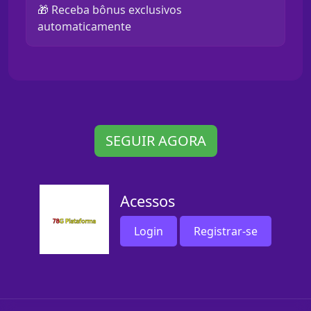
🎁 Receba bônus exclusivos
automaticamente
SEGUIR AGORA
Acessos
Login
Registrar-se