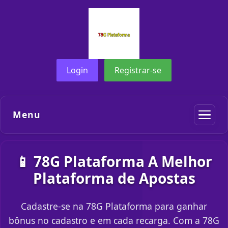
Login
Registrar-se
Menu
📱 78G Plataforma A Melhor
Plataforma de Apostas
Cadastre-se na 78G Plataforma para ganhar
bônus no cadastro e em cada recarga. Com a 78G