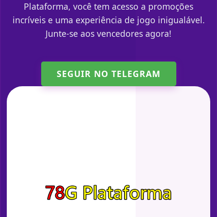
Plataforma, você tem acesso a promoções
incríveis e uma experiência de jogo inigualável.
Junte-se aos vencedores agora!
SEGUIR NO TELEGRAM