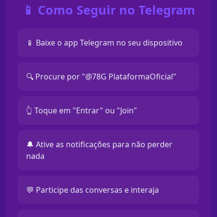
📱 Como Seguir no Telegram
📱 Baixe o app Telegram no seu dispositivo
🔍 Procure por "@78G PlataformaOficial"
👆 Toque em "Entrar" ou "Join"
🔔 Ative as notificações para não perder
nada
💬 Participe das conversas e interaja