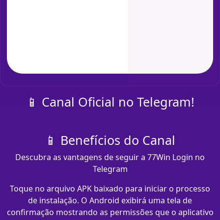
📱 Canal Oficial no Telegram!
📱 Benefícios do Canal
Descubra as vantagens de seguir a 77Win Login no
Telegram
Toque no arquivo APK baixado para iniciar o processo
de instalação. O Android exibirá uma tela de
confirmação mostrando as permissões que o aplicativo