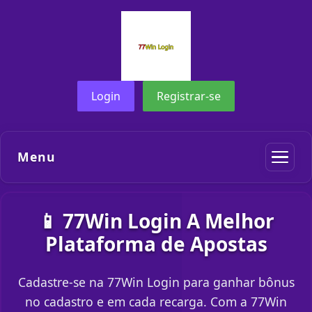
Login
Registrar-se
Menu
📱 77Win Login A Melhor
Plataforma de Apostas
Cadastre-se na 77Win Login para ganhar bônus
no cadastro e em cada recarga. Com a 77Win