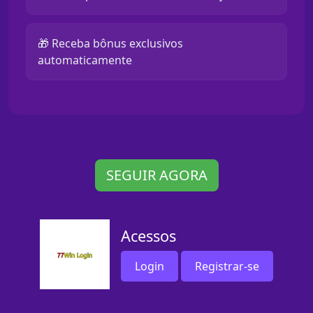
🎁 Receba bônus exclusivos
automaticamente
SEGUIR AGORA
Acessos
Login
Registrar-se