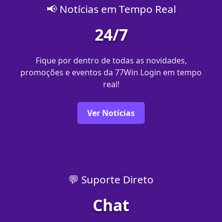
📢 Notícias em Tempo Real
24/7
Fique por dentro de todas as novidades,
promoções e eventos da 77Win Login em tempo
real!
Ver Notícias
💬 Suporte Direto
Chat