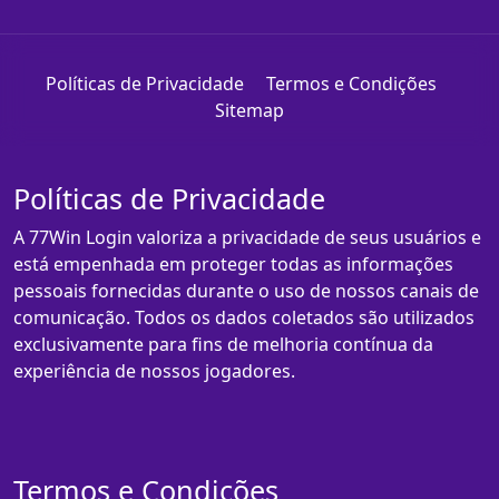
Políticas de Privacidade
Termos e Condições
Sitemap
Políticas de Privacidade
A 77Win Login valoriza a privacidade de seus usuários e
está empenhada em proteger todas as informações
pessoais fornecidas durante o uso de nossos canais de
comunicação. Todos os dados coletados são utilizados
exclusivamente para fins de melhoria contínua da
experiência de nossos jogadores.
Termos e Condições