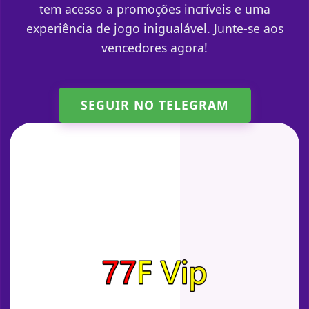
tem acesso a promoções incríveis e uma
experiência de jogo inigualável. Junte-se aos
vencedores agora!
SEGUIR NO TELEGRAM