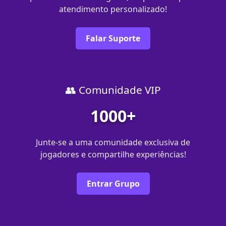
atendimento personalizado!
Falar Suporte
👥 Comunidade VIP
1000+
Junte-se a uma comunidade exclusiva de
jogadores e compartilhe experiências!
Entrar Grupo