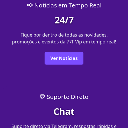
📢 Notícias em Tempo Real
24/7
Fique por dentro de todas as novidades,
promoções e eventos da 77F Vip em tempo real!
Ver Notícias
💬 Suporte Direto
Chat
Suporte direto via Telegram, respostas rápidas e