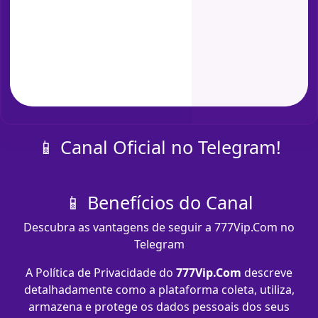
📱 Canal Oficial no Telegram!
📱 Benefícios do Canal
Descubra as vantagens de seguir a 777Vip.Com no
Telegram
A Política de Privacidade do
777Vip.Com
descreve
detalhadamente como a plataforma coleta, utiliza,
armazena e protege os dados pessoais dos seus