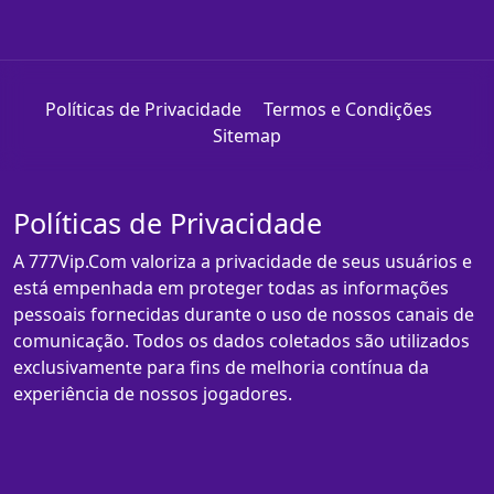
Políticas de Privacidade
Termos e Condições
Sitemap
Políticas de Privacidade
A 777Vip.Com valoriza a privacidade de seus usuários e
está empenhada em proteger todas as informações
pessoais fornecidas durante o uso de nossos canais de
comunicação. Todos os dados coletados são utilizados
exclusivamente para fins de melhoria contínua da
experiência de nossos jogadores.