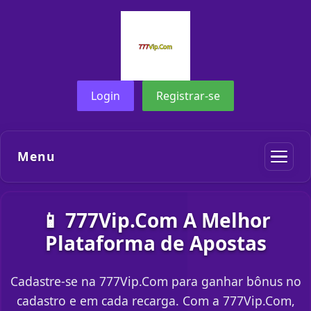
Login
Registrar-se
Menu
📱 777Vip.Com A Melhor
Plataforma de Apostas
Cadastre-se na 777Vip.Com para ganhar bônus no
cadastro e em cada recarga. Com a 777Vip.Com,