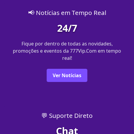
📢 Notícias em Tempo Real
24/7
Fique por dentro de todas as novidades,
promoções e eventos da 777Vip.Com em tempo
real!
Ver Notícias
💬 Suporte Direto
Chat