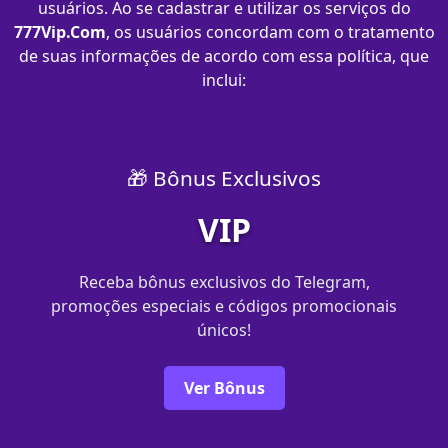
usuários. Ao se cadastrar e utilizar os serviços do
777Vip.Com
, os usuários concordam com o tratamento
de suas informações de acordo com essa política, que
inclui:
🎁 Bônus Exclusivos
VIP
Receba bônus exclusivos do Telegram,
promoções especiais e códigos promocionais
únicos!
Ver Bônus