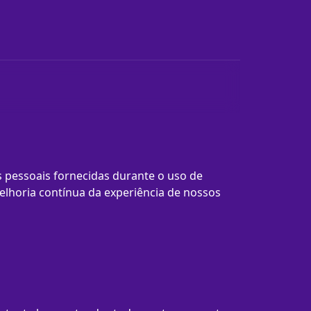
 pessoais fornecidas durante o uso de
elhoria contínua da experiência de nossos