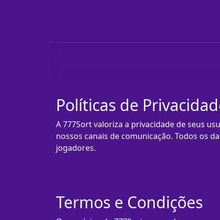
Políticas de Privacida
A 777Sort valoriza a privacidade de seus u
nossos canais de comunicação. Todos os dad
jogadores.
Termos e Condições