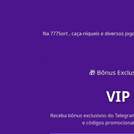
Na 777Sort , caça-níqueis e diversos j
🎁 Bônus Exclu
VIP
Receba bônus exclusivos do Telegra
e códigos promocionai