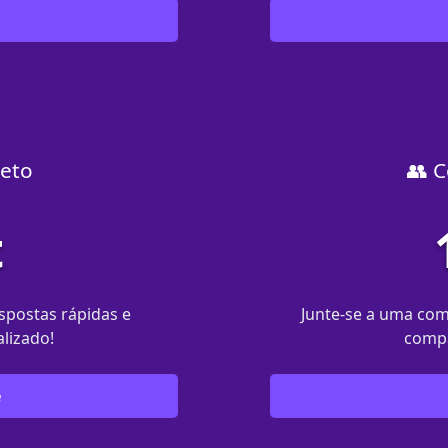
reto
👥 
t
espostas rápidas e
Junte-se a uma com
lizado!
compa
e