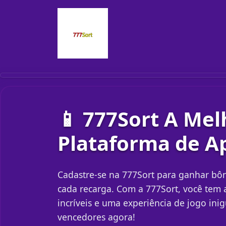
📱 777Sort A Mel
Plataforma de A
Cadastre-se na 777Sort para ganhar bô
cada recarga. Com a 777Sort, você tem
incríveis e uma experiência de jogo inig
vencedores agora!