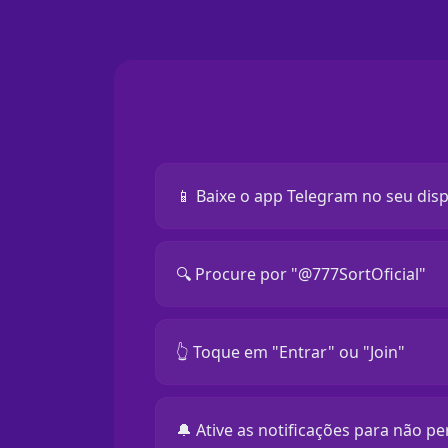
📱 Baixe o app Telegram no seu disp
🔍 Procure por "@777SortOficial"
👆 Toque em "Entrar" ou "Join"
🔔 Ative as notificações para não p