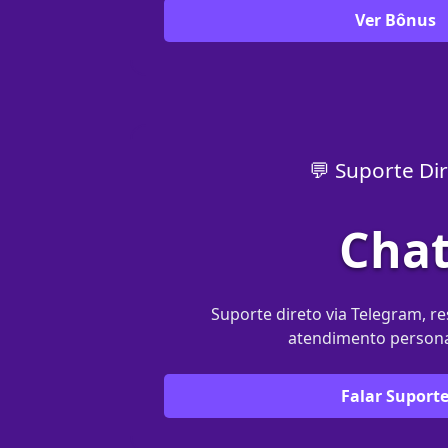
Ver Bônus
💬 Suporte Di
Cha
Suporte direto via Telegram, r
atendimento persona
Falar Suport