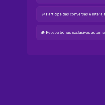
💬 Participe das conversas e interaj
🎁 Receba bônus exclusivos autom