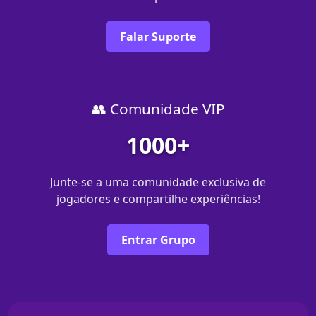
Falar Suporte
👥 Comunidade VIP
1000+
Junte-se a uma comunidade exclusiva de
jogadores e compartilhe experiências!
Entrar Grupo