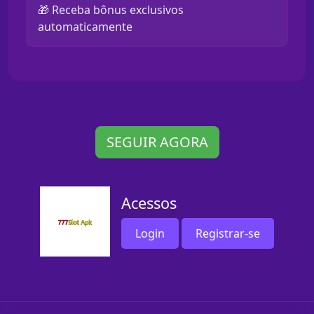
🎁 Receba bônus exclusivos
automaticamente
SEGUIR AGORA
Acessos
Login
Registrar-se