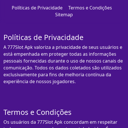
Políticas de Privacidade
Termos e Condições
Sitemap
Políticas de Privacidade
A 777Slot Apk valoriza a privacidade de seus usuários e
está empenhada em proteger todas as informações
pessoais fornecidas durante o uso de nossos canais de
comunicação. Todos os dados coletados são utilizados
exclusivamente para fins de melhoria contínua da
experiência de nossos jogadores.
Termos e Condições
Os usuários da 777Slot Apk concordam em respeitar