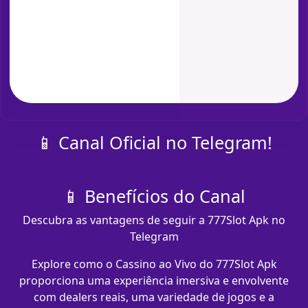
📱 Canal Oficial no Telegram!
📱 Benefícios do Canal
Descubra as vantagens de seguir a 777Slot Apk no
Telegram
Explore como o Cassino ao Vivo do 777Slot Apk
proporciona uma experiência imersiva e envolvente
com dealers reais, uma variedade de jogos e a