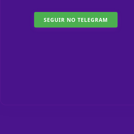
SEGUIR NO TELEGRAM