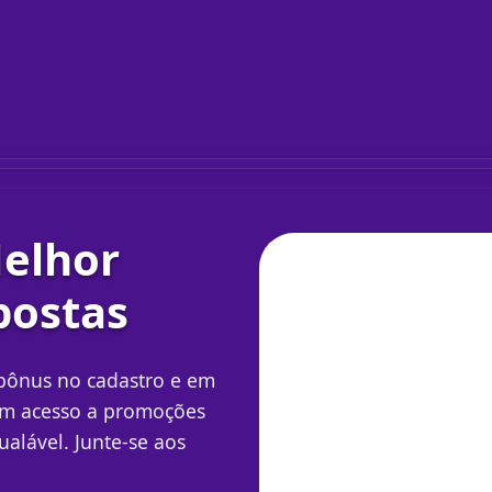
Melhor
postas
bônus no cadastro e em
em acesso a promoções
ualável. Junte-se aos