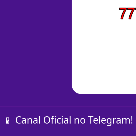
📱 Canal Oficial no Telegram!