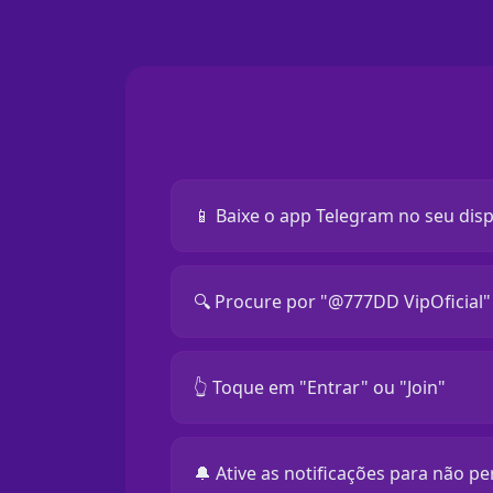
📱 Baixe o app Telegram no seu disp
🔍 Procure por "@777DD VipOficial"
👆 Toque em "Entrar" ou "Join"
🔔 Ative as notificações para não p