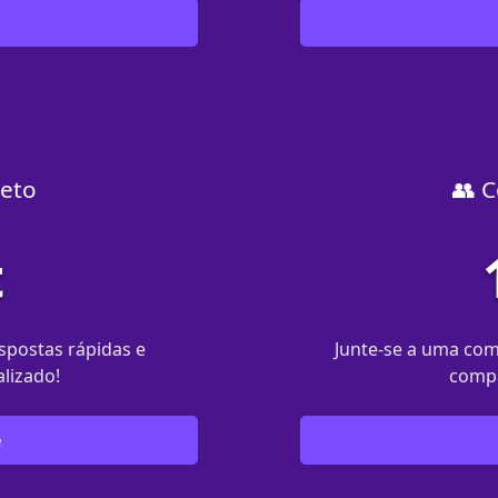
reto
👥 
t
espostas rápidas e
Junte-se a uma com
lizado!
compa
e