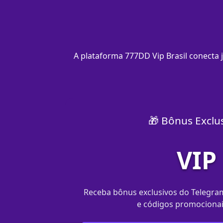
A plataforma 777DD Vip Brasil conecta
🎁 Bônus Exclu
VIP
Receba bônus exclusivos do Telegra
e códigos promocionai