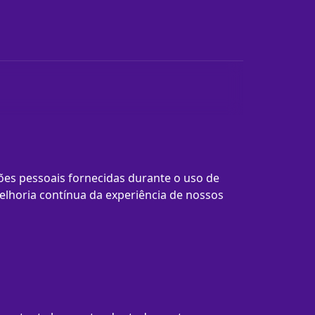
ões pessoais fornecidas durante o uso de
elhoria contínua da experiência de nossos