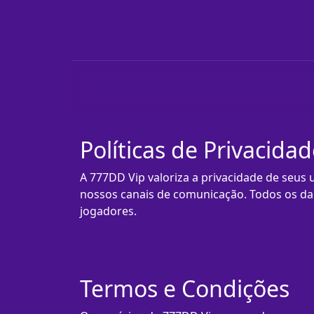
Políticas de Privacida
A 777DD Vip valoriza a privacidade de seus
nossos canais de comunicação. Todos os dad
jogadores.
Termos e Condições