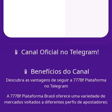
📱 Canal Oficial no Telegram!
📱 Benefícios do Canal
Descubra as vantagens de seguir a 777Bf Plataforma
no Telegram
A 777Bf Plataforma Brasil oferece uma variedade de
mercados voltados a diferentes perfis de apostadores: