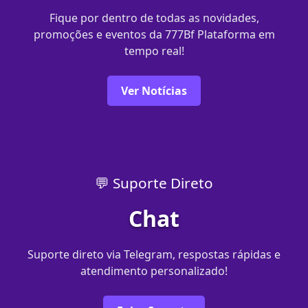
Fique por dentro de todas as novidades,
promoções e eventos da 777Bf Plataforma em
tempo real!
Ver Notícias
💬 Suporte Direto
Chat
Suporte direto via Telegram, respostas rápidas e
atendimento personalizado!