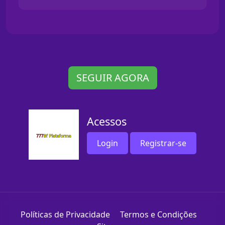
SEGUIR AGORA
Acessos
Login
Registrar-se
Políticas de Privacidade
Termos e Condições