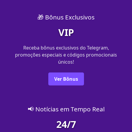
🎁 Bônus Exclusivos
VIP
Receba bônus exclusivos do Telegram,
promoções especiais e códigos promocionais
únicos!
Ver Bônus
📢 Notícias em Tempo Real
24/7