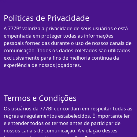
Políticas de Privacidade
A 777Bf valoriza a privacidade de seus usuários e está
empenhada em proteger todas as informações
pessoais fornecidas durante o uso de nossos canais de
comunicação. Todos os dados coletados são utilizados
exclusivamente para fins de melhoria contínua da
experiência de nossos jogadores.
Termos e Condições
Os usuários da 777Bf concordam em respeitar todas as
regras e regulamentos estabelecidos. É importante ler
e entender todos os termos antes de participar de
nossos canais de comunicação. A violação destes