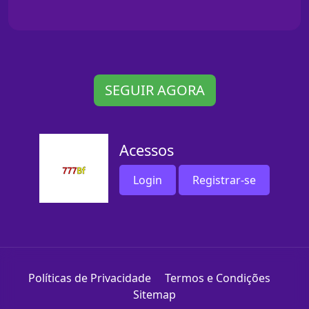
SEGUIR AGORA
Acessos
Login
Registrar-se
Políticas de Privacidade
Termos e Condições
Sitemap