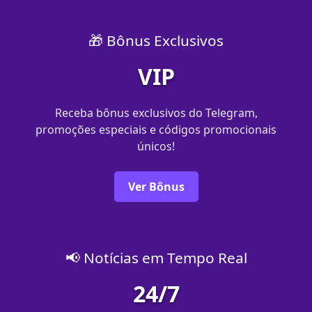
🎁 Bônus Exclusivos
VIP
Receba bônus exclusivos do Telegram,
promoções especiais e códigos promocionais
únicos!
Ver Bônus
📢 Notícias em Tempo Real
24/7