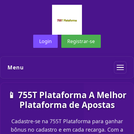
Login
Registrar-se
Menu
📱 755T Plataforma A Melhor
Plataforma de Apostas
Cadastre-se na 755T Plataforma para ganhar
bônus no cadastro e em cada recarga. Com a