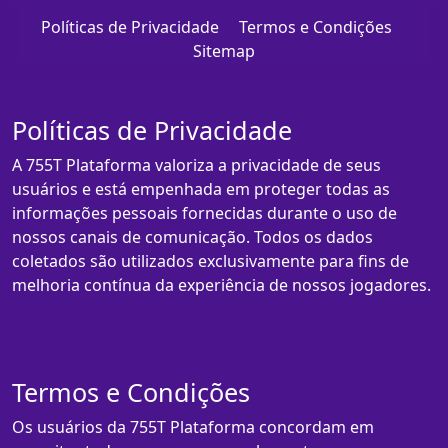
Políticas de Privacidade
Termos e Condições
Sitemap
Políticas de Privacidade
A 755T Plataforma valoriza a privacidade de seus
usuários e está empenhada em proteger todas as
informações pessoais fornecidas durante o uso de
nossos canais de comunicação. Todos os dados
coletados são utilizados exclusivamente para fins de
melhoria contínua da experiência de nossos jogadores.
Termos e Condições
Os usuários da 755T Plataforma concordam em