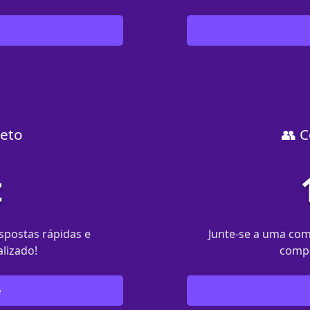
reto
👥 
t
espostas rápidas e
Junte-se a uma com
lizado!
compa
e