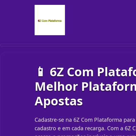
📱 6Z Com Plata
Melhor Platafor
Apostas
Cadastre-se na 6Z Com Plataforma par
cadastro e em cada recarga. Com a 6Z 