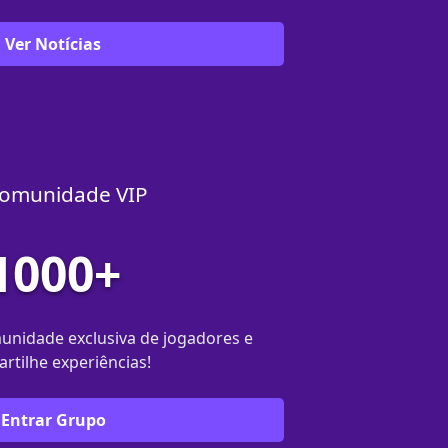
Ver Notícias
Comunidade VIP
1000+
unidade exclusiva de jogadores e
rtilhe experiências!
Entrar Grupo