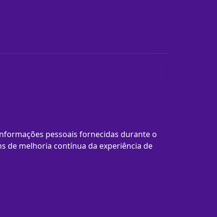
informações pessoais fornecidas durante o
ns de melhoria contínua da experiência de