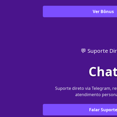
Ver Bônus
💬 Suporte Di
Cha
Suporte direto via Telegram, r
atendimento persona
Falar Suport