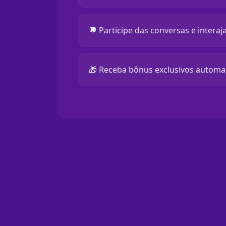
💬 Participe das conversas e interaj
🎁 Receba bônus exclusivos autom