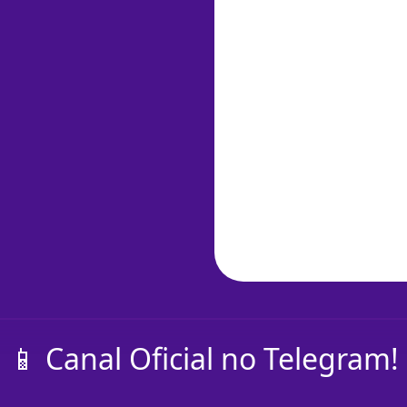
📱 Canal Oficial no Telegram!