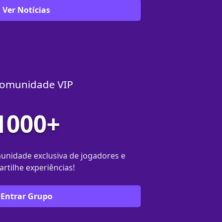
Ver Notícias
Comunidade VIP
1000+
unidade exclusiva de jogadores e
rtilhe experiências!
Entrar Grupo