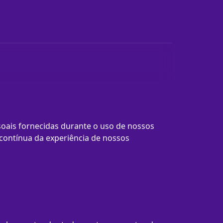
soais fornecidas durante o uso de nossos
 contínua da experiência de nossos