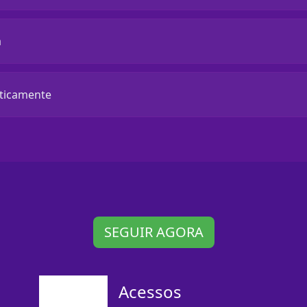
a
aticamente
SEGUIR AGORA
Acessos