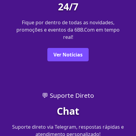
24/7
Fique por dentro de todas as novidades,
promoções e eventos da 6BB.Com em tempo
real!
Ver Notícias
💬 Suporte Direto
Chat
Suporte direto via Telegram, respostas rápidas e
atendimento personalizado!