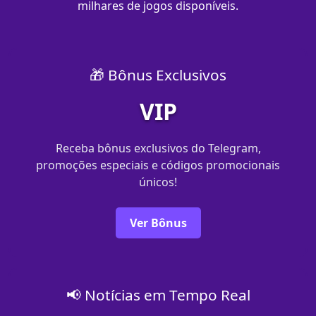
milhares de jogos disponíveis.
🎁 Bônus Exclusivos
VIP
Receba bônus exclusivos do Telegram,
promoções especiais e códigos promocionais
únicos!
Ver Bônus
📢 Notícias em Tempo Real