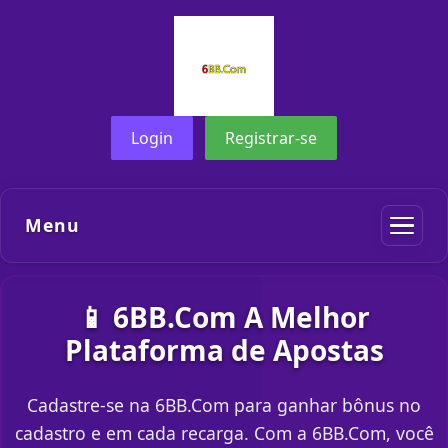
Login
Registrar-se
Menu
📱 6BB.Com A Melhor
Plataforma de Apostas
Cadastre-se na 6BB.Com para ganhar bônus no
cadastro e em cada recarga. Com a 6BB.Com, você