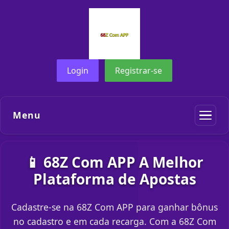
Login
Registrar-se
Menu
📱 68Z Com APP A Melhor
Plataforma de Apostas
Cadastre-se na 68Z Com APP para ganhar bônus
no cadastro e em cada recarga. Com a 68Z Com