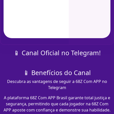
📱 Canal Oficial no Telegram!
📱 Benefícios do Canal
Descubra as vantagens de seguir a 68Z Com APP no
Telegram
A plataforma 68Z Com APP Brasil garante total justiça e
segurança, permitindo que cada jogador na 68Z Com
APP aposte com confiança e demonstre sua habilidade.