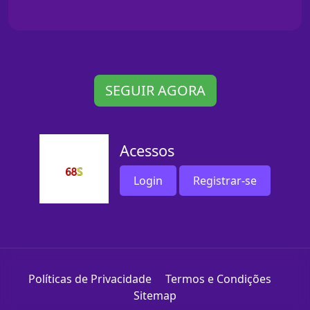
SEGUIR AGORA
Acessos
Login
Registrar-se
Políticas de Privacidade
Termos e Condições
Sitemap