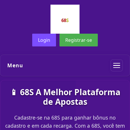
Login
Registrar-se
Menu
📱 68S A Melhor Plataforma
de Apostas
Cadastre-se na 68S para ganhar bônus no
cadastro e em cada recarga. Com a 68S, você tem