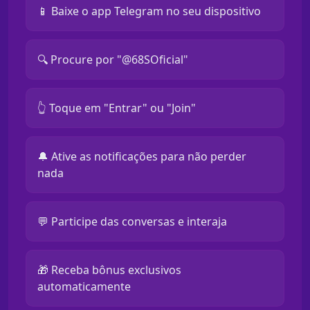
📱 Baixe o app Telegram no seu dispositivo
🔍 Procure por "@68SOficial"
👆 Toque em "Entrar" ou "Join"
🔔 Ative as notificações para não perder
nada
💬 Participe das conversas e interaja
🎁 Receba bônus exclusivos
automaticamente