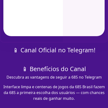
📱 Canal Oficial no Telegram!
📱 Benefícios do Canal
Descubra as vantagens de seguir a 68S no Telegram
Interface limpa e centenas de jogos da 68S Brasil fazem
da 68S a primeira escolha dos usuários — com chances
reais de ganhar muito.