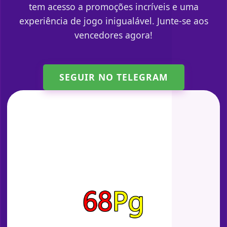
tem acesso a promoções incríveis e uma
experiência de jogo inigualável. Junte-se aos
vencedores agora!
SEGUIR NO TELEGRAM