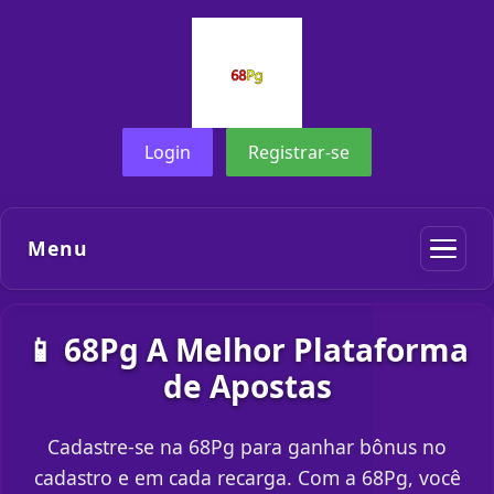
Login
Registrar-se
Menu
📱 68Pg A Melhor Plataforma
de Apostas
Cadastre-se na 68Pg para ganhar bônus no
cadastro e em cada recarga. Com a 68Pg, você