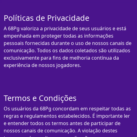
Políticas de Privacidade
A 68Pg valoriza a privacidade de seus usuários e está
empenhada em proteger todas as informações
pessoais fornecidas durante o uso de nossos canais de
comunicação. Todos os dados coletados são utilizados
exclusivamente para fins de melhoria contínua da
experiência de nossos jogadores.
Termos e Condições
Os usuários da 68Pg concordam em respeitar todas as
regras e regulamentos estabelecidos. É importante ler
e entender todos os termos antes de participar de
nossos canais de comunicação. A violação destes