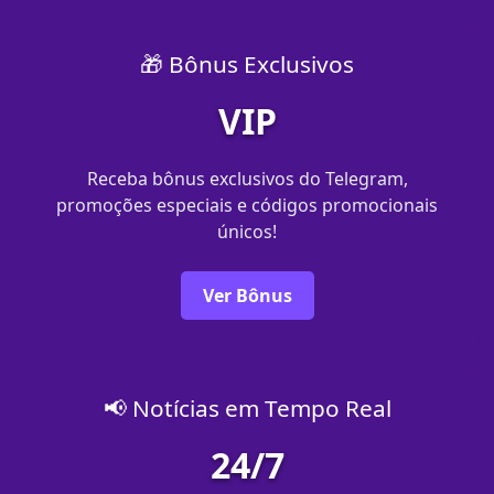
🎁 Bônus Exclusivos
VIP
Receba bônus exclusivos do Telegram,
promoções especiais e códigos promocionais
únicos!
Ver Bônus
📢 Notícias em Tempo Real
24/7