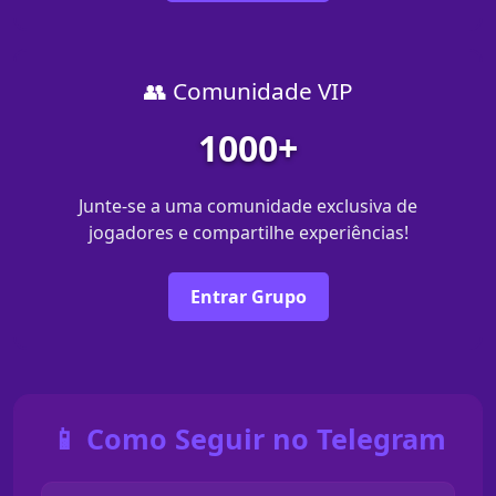
👥 Comunidade VIP
1000+
Junte-se a uma comunidade exclusiva de
jogadores e compartilhe experiências!
Entrar Grupo
📱 Como Seguir no Telegram