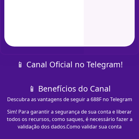
📱 Canal Oficial no Telegram!
📱 Benefícios do Canal
Descubra as vantagens de seguir a 688F no Telegram
Sim! Para garantir a segurança de sua conta e liberar
todos os recursos, como saques, é necessário fazer a
validação dos dados.Como validar sua conta