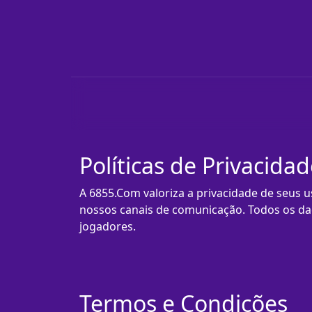
Políticas de Privacida
A 6855.Com valoriza a privacidade de seus 
nossos canais de comunicação. Todos os dad
jogadores.
Termos e Condições