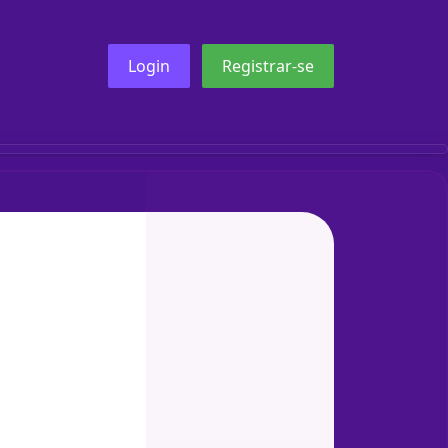
Login
Registrar-se