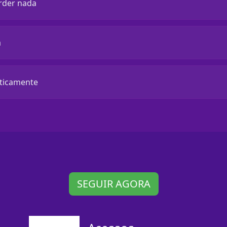
erder nada
a
aticamente
SEGUIR AGORA