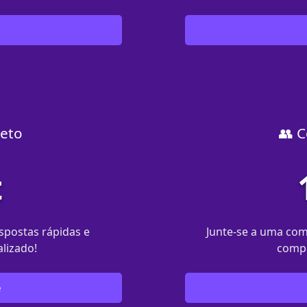
reto
👥 
t
espostas rápidas e
Junte-se a uma com
lizado!
compa
e