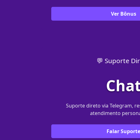
Ver Bônus
💬 Suporte Di
Cha
Suporte direto via Telegram, r
atendimento persona
Falar Suport