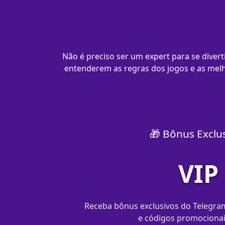
Não é preciso ser um expert para se divert
entenderem as regras dos jogos e as mel
🎁 Bônus Exclu
VIP
Receba bônus exclusivos do Telegra
e códigos promocionai