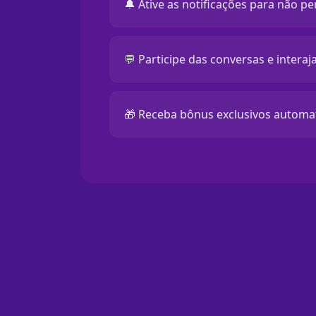
🔔 Ative as notificações para não p
💬 Participe das conversas e interaj
🎁 Receba bônus exclusivos autom