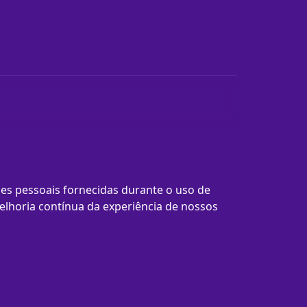
es pessoais fornecidas durante o uso de
elhoria contínua da experiência de nossos