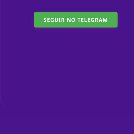
SEGUIR NO TELEGRAM