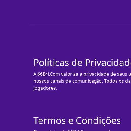
Políticas de Privacida
A 66Brl.Com valoriza a privacidade de seus
nossos canais de comunicação. Todos os dad
jogadores.
Termos e Condições