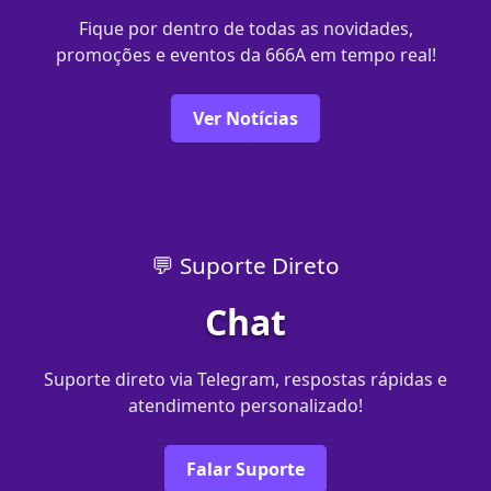
Fique por dentro de todas as novidades,
promoções e eventos da 666A em tempo real!
Ver Notícias
💬 Suporte Direto
Chat
Suporte direto via Telegram, respostas rápidas e
atendimento personalizado!
Falar Suporte