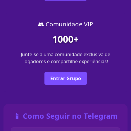
👥 Comunidade VIP
1000+
Junte-se a uma comunidade exclusiva de
jogadores e compartilhe experiências!
Entrar Grupo
📱 Como Seguir no Telegram