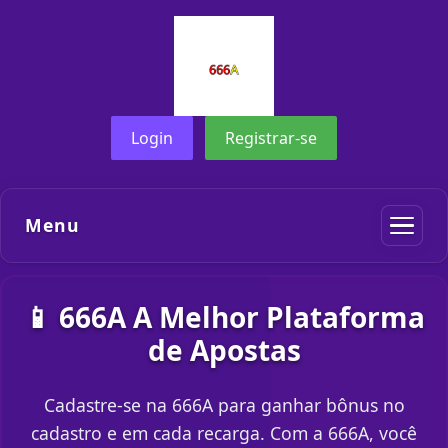
Login
Registrar-se
Menu
📱 666A A Melhor Plataforma
de Apostas
Cadastre-se na 666A para ganhar bônus no
cadastro e em cada recarga. Com a 666A, você