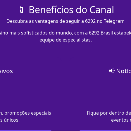
📱 Benefícios do Canal
Descubra as vantagens de seguir a 6292 no Telegram
sino mais sofisticados do mundo, com a 6292 Brasil estab
equipe de especialistas.
sivos
📢 Notí
m, promoções especiais
Fique por dentro d
s únicos!
eventos 