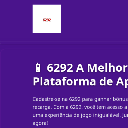
📱 6292 A Melhor
Plataforma de A
Cadastre-se na 6292 para ganhar bônus
recarga. Com a 6292, você tem acesso a
uma experiência de jogo inigualável. J
agora!