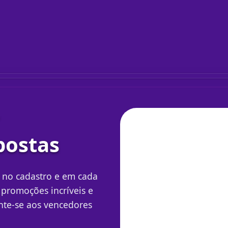
postas
 no cadastro e em cada
 promoções incríveis e
unte-se aos vencedores