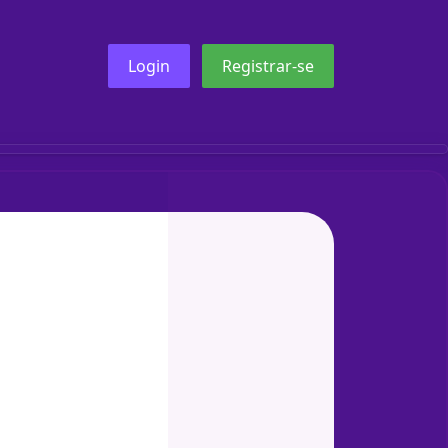
Login
Registrar-se