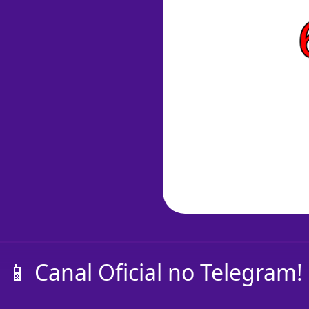
📱 Canal Oficial no Telegram!