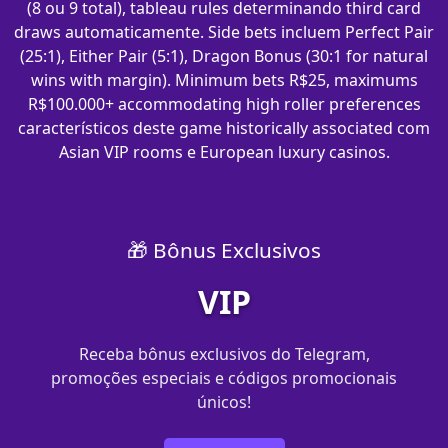
(8 ou 9 total), tableau rules determinando third card
draws automaticamente. Side bets incluem Perfect Pair
(25:1), Either Pair (5:1), Dragon Bonus (30:1 for natural
wins with margin). Minimum bets R$25, maximums
R$100.000+ accommodating high roller preferences
característicos deste game historically associated com
Asian VIP rooms e European luxury casinos.
🎁 Bônus Exclusivos
VIP
Receba bônus exclusivos do Telegram,
promoções especiais e códigos promocionais
únicos!