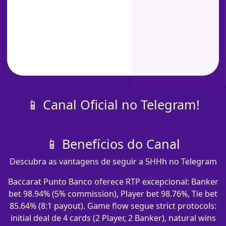
📱 Canal Oficial no Telegram!
📱 Benefícios do Canal
Descubra as vantagens de seguir a 5HHh no Telegram
Baccarat Punto Banco oferece RTP excepcional: Banker
bet 98.94% (5% commission), Player bet 98.76%, Tie bet
85.64% (8:1 payout). Game flow segue strict protocols:
initial deal de 4 cards (2 Player, 2 Banker), natural wins