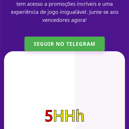
tem acesso a promoções incríveis e uma
experiência de jogo inigualável. Junte-se aos
vencedores agora!
SEGUIR NO TELEGRAM