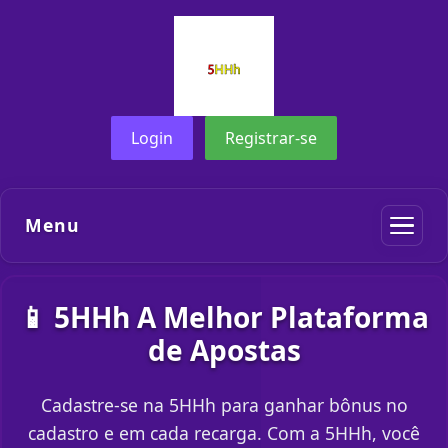
Login
Registrar-se
Menu
📱 5HHh A Melhor Plataforma
de Apostas
Cadastre-se na 5HHh para ganhar bônus no
cadastro e em cada recarga. Com a 5HHh, você