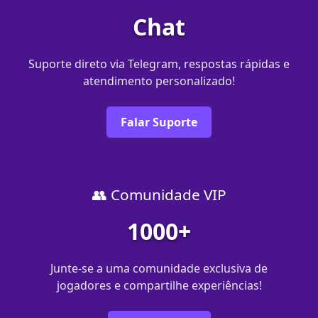
Chat
Suporte direto via Telegram, respostas rápidas e
atendimento personalizado!
Falar Suporte
👥 Comunidade VIP
1000+
Junte-se a uma comunidade exclusiva de
jogadores e compartilhe experiências!