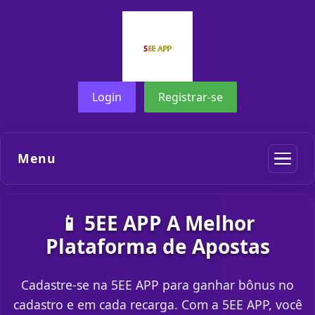
Login
Registrar-se
Menu
📱 5EE APP A Melhor
Plataforma de Apostas
Cadastre-se na 5EE APP para ganhar bônus no
cadastro e em cada recarga. Com a 5EE APP, você