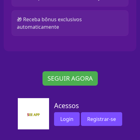
🎁 Receba bônus exclusivos
automaticamente
SEGUIR AGORA
Acessos
Login
Registrar-se