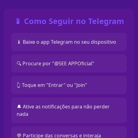
📱 Como Seguir no Telegram
📱 Baixe o app Telegram no seu dispositivo
🔍 Procure por "@5EE APPOficial"
👆 Toque em "Entrar" ou "Join"
🔔 Ative as notificações para não perder
nada
💬 Participe das conversas e interaja