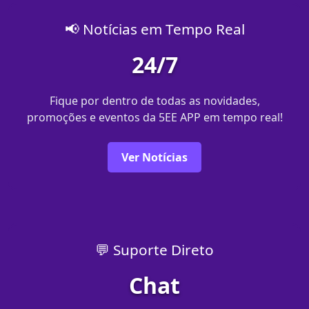
📢 Notícias em Tempo Real
24/7
Fique por dentro de todas as novidades,
promoções e eventos da 5EE APP em tempo real!
Ver Notícias
💬 Suporte Direto
Chat