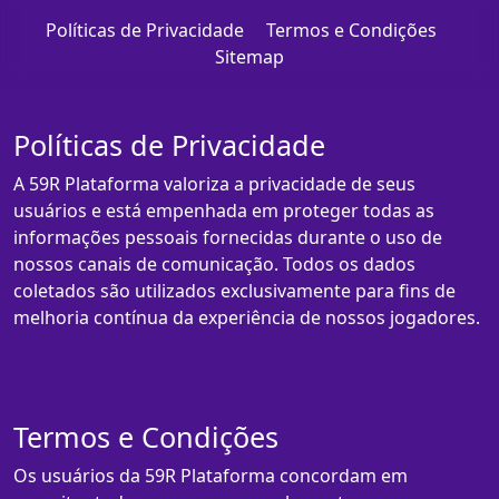
Políticas de Privacidade
Termos e Condições
Sitemap
Políticas de Privacidade
A 59R Plataforma valoriza a privacidade de seus
usuários e está empenhada em proteger todas as
informações pessoais fornecidas durante o uso de
nossos canais de comunicação. Todos os dados
coletados são utilizados exclusivamente para fins de
melhoria contínua da experiência de nossos jogadores.
Termos e Condições
Os usuários da 59R Plataforma concordam em