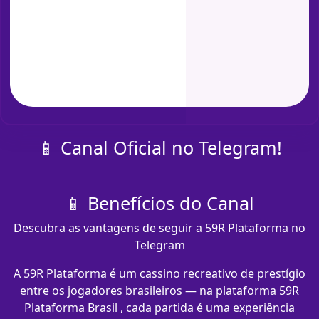
📱 Canal Oficial no Telegram!
📱 Benefícios do Canal
Descubra as vantagens de seguir a 59R Plataforma no
Telegram
A 59R Plataforma é um cassino recreativo de prestígio
entre os jogadores brasileiros — na plataforma 59R
Plataforma Brasil , cada partida é uma experiência