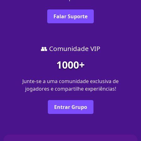
Falar Suporte
👥 Comunidade VIP
1000+
Junte-se a uma comunidade exclusiva de
jogadores e compartilhe experiências!
Entrar Grupo