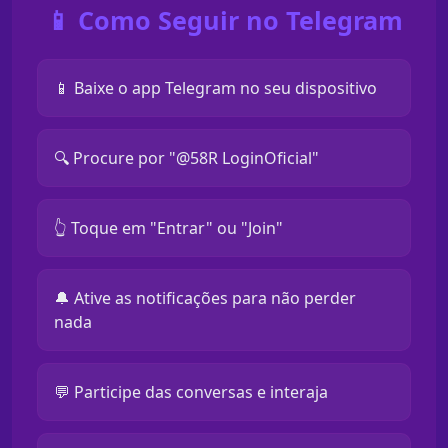
📱 Como Seguir no Telegram
📱 Baixe o app Telegram no seu dispositivo
🔍 Procure por "@58R LoginOficial"
👆 Toque em "Entrar" ou "Join"
🔔 Ative as notificações para não perder
nada
💬 Participe das conversas e interaja