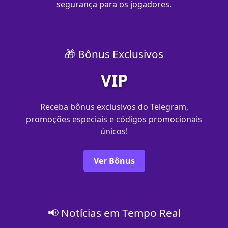
segurança para os jogadores.
🎁 Bônus Exclusivos
VIP
Receba bônus exclusivos do Telegram,
promoções especiais e códigos promocionais
únicos!
Ver Bônus
📢 Notícias em Tempo Real