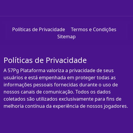
Políticas de Privacidade
Termos e Condições
Sitemap
Políticas de Privacidade
A 57Pg Plataforma valoriza a privacidade de seus
usuários e está empenhada em proteger todas as
informações pessoais fornecidas durante o uso de
nossos canais de comunicação. Todos os dados
coletados são utilizados exclusivamente para fins de
melhoria contínua da experiência de nossos jogadores.