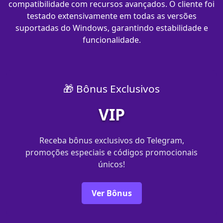
compatibilidade com recursos avançados. O cliente foi
testado extensivamente em todas as versões
suportadas do Windows, garantindo estabilidade e
funcionalidade.
🎁 Bônus Exclusivos
VIP
Receba bônus exclusivos do Telegram,
promoções especiais e códigos promocionais
únicos!
Ver Bônus