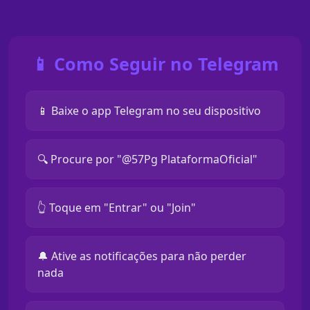
📱 Como Seguir no Telegram
📱 Baixe o app Telegram no seu dispositivo
🔍 Procure por "@57Pg PlataformaOficial"
👆 Toque em "Entrar" ou "Join"
🔔 Ative as notificações para não perder
nada