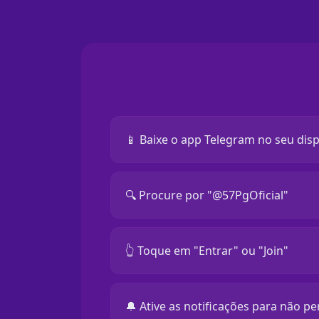
📱 Baixe o app Telegram no seu disp
🔍 Procure por "@57PgOficial"
👆 Toque em "Entrar" ou "Join"
🔔 Ative as notificações para não p