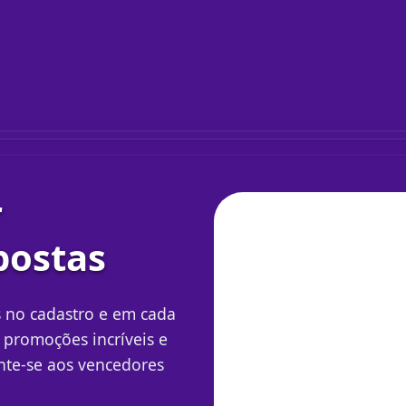
r
postas
 no cadastro e em cada
 promoções incríveis e
unte-se aos vencedores