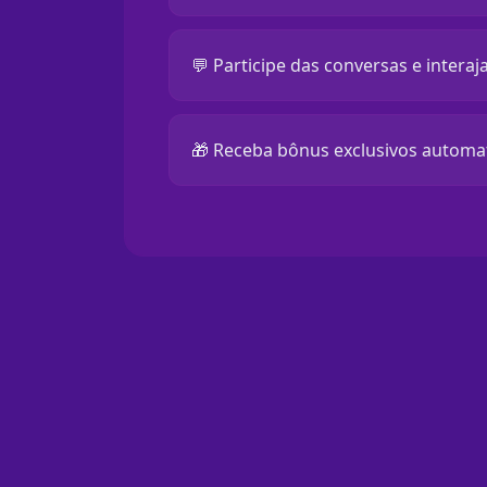
💬 Participe das conversas e interaj
🎁 Receba bônus exclusivos autom