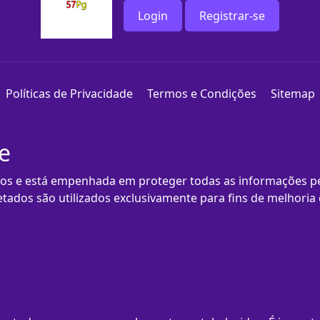
Login
Registrar-se
Políticas de Privacidade
Termos e Condições
Sitemap
de
rios e está empenhada em proteger todas as informações p
tados são utilizados exclusivamente para fins de melhoria