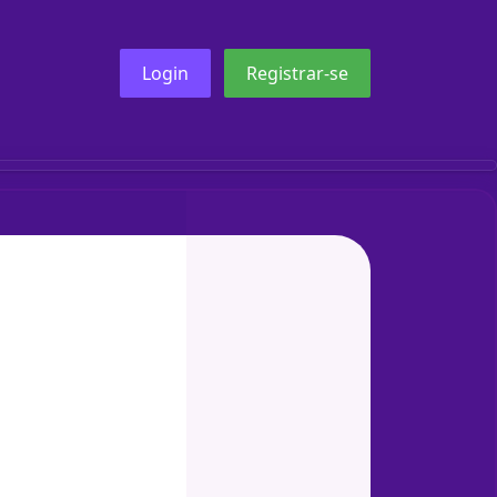
Login
Registrar-se