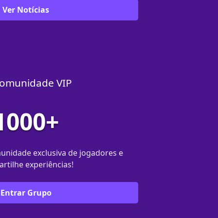
Ver Notícias
Comunidade VIP
1000+
unidade exclusiva de jogadores e
rtilhe experiências!
Entrar Grupo