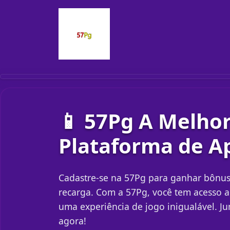
📱 57Pg A Melho
Plataforma de A
Cadastre-se na 57Pg para ganhar bônus
recarga. Com a 57Pg, você tem acesso a
uma experiência de jogo inigualável. J
agora!