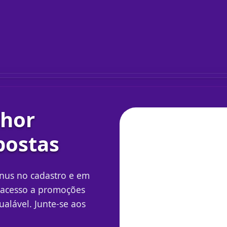
lhor
postas
nus no cadastro e em
 acesso a promoções
ualável. Junte-se aos