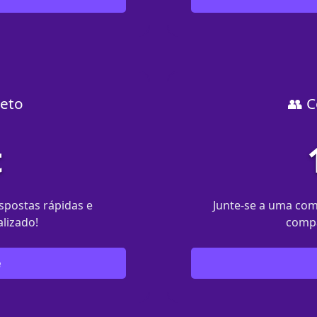
reto
👥 
t
espostas rápidas e
Junte-se a uma com
lizado!
compa
e