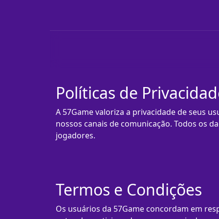
Políticas de Privacida
A 57Game valoriza a privacidade de seus u
nossos canais de comunicação. Todos os dad
jogadores.
Termos e Condições
Os usuários da 57Game concordam em respei