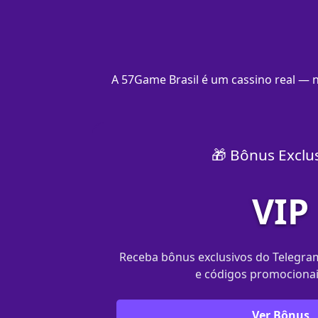
A 57Game Brasil é um cassino real — 
🎁 Bônus Exclu
VIP
Receba bônus exclusivos do Telegra
e códigos promocionai
Ver Bônus