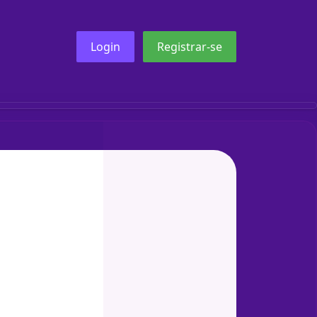
Login
Registrar-se