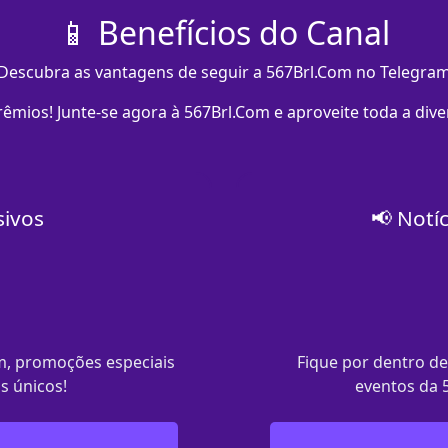
📱 Benefícios do Canal
Descubra as vantagens de seguir a 567Brl.Com no Telegra
mios! Junte-se agora à 567Brl.Com e aproveite toda a div
sivos
📢 Notí
m, promoções especiais
Fique por dentro d
s únicos!
eventos da 