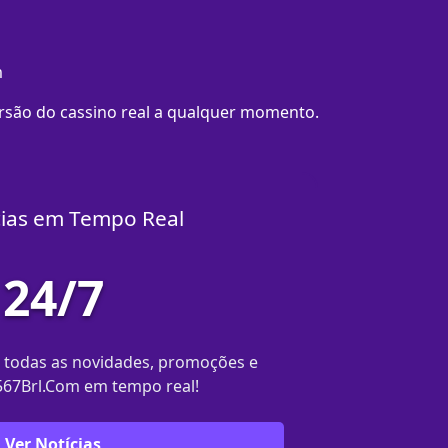
m
ersão do cassino real a qualquer momento.
cias em Tempo Real
24/7
e todas as novidades, promoções e
567Brl.Com em tempo real!
Ver Notícias