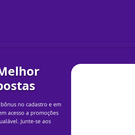
 Melhor
postas
 bônus no cadastro e em
tem acesso a promoções
ualável. Junte-se aos