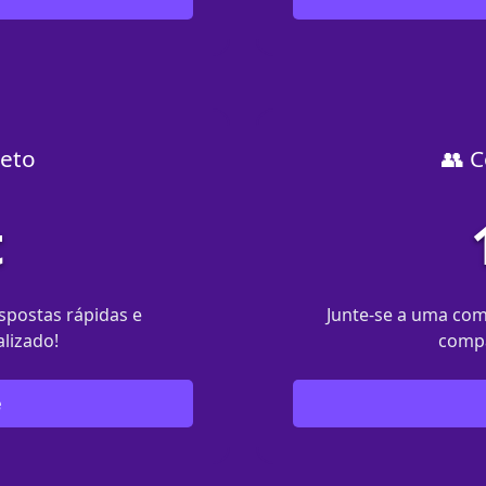
reto
👥 
t
espostas rápidas e
Junte-se a uma com
lizado!
compa
e