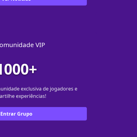
Comunidade VIP
1000+
unidade exclusiva de jogadores e
rtilhe experiências!
Entrar Grupo