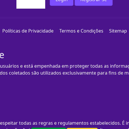
Políticas de Privacidade
Termos e Condições
Sitemap
de
s usuários e está empenhada em proteger todas as informa
os coletados são utilizados exclusivamente para fins de m
peitar todas as regras e regulamentos estabelecidos. É i