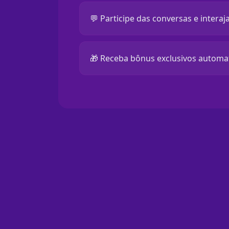
💬 Participe das conversas e interaj
🎁 Receba bônus exclusivos autom