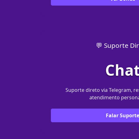
💬 Suporte Di
Cha
Suporte direto via Telegram, r
atendimento persona
Falar Suport