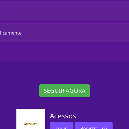
a
aticamente
SEGUIR AGORA
Acessos
Login
Registrar-se