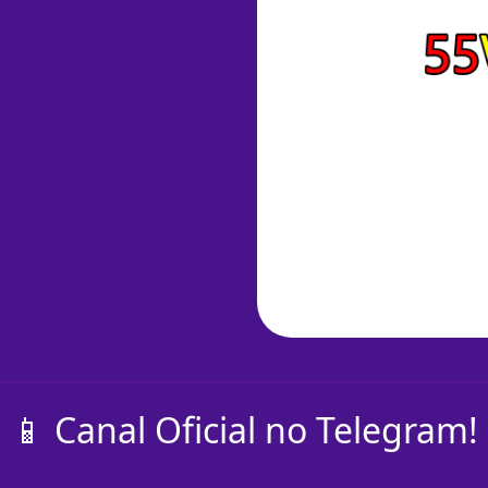
📱 Canal Oficial no Telegram!