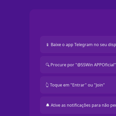
📱 Baixe o app Telegram no seu disp
🔍 Procure por "@55Win APPOficial"
👆 Toque em "Entrar" ou "Join"
🔔 Ative as notificações para não p