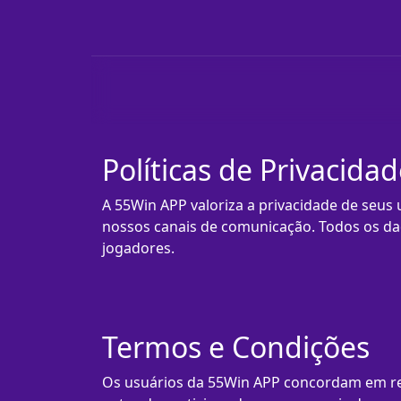
Políticas de Privacida
A 55Win APP valoriza a privacidade de seus
nossos canais de comunicação. Todos os dad
jogadores.
Termos e Condições
Os usuários da 55Win APP concordam em res