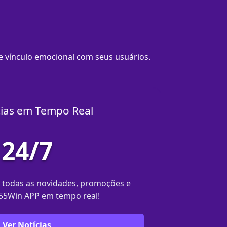
m
te vínculo emocional com seus usuários.
cias em Tempo Real
24/7
e todas as novidades, promoções e
55Win APP em tempo real!
Ver Notícias