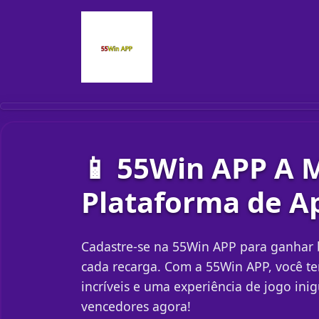
📱 55Win APP A 
Plataforma de A
Cadastre-se na 55Win APP para ganhar 
cada recarga. Com a 55Win APP, você t
incríveis e uma experiência de jogo inig
vencedores agora!