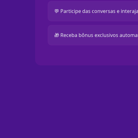
💬 Participe das conversas e interaj
🎁 Receba bônus exclusivos autom