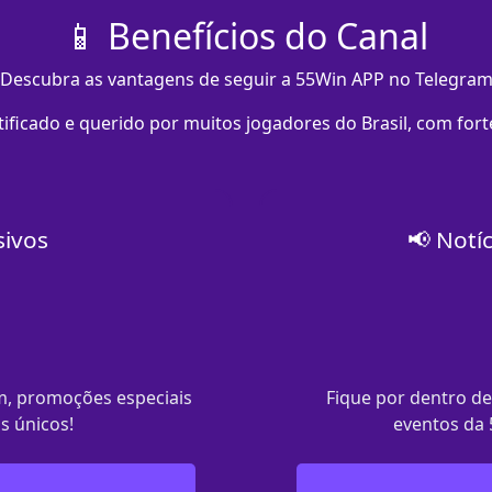
📱 Benefícios do Canal
Descubra as vantagens de seguir a 55Win APP no Telegra
tificado e querido por muitos jogadores do Brasil, com for
sivos
📢 Notí
m, promoções especiais
Fique por dentro d
s únicos!
eventos da 