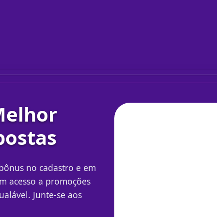
Melhor
postas
bônus no cadastro e em
em acesso a promoções
ualável. Junte-se aos