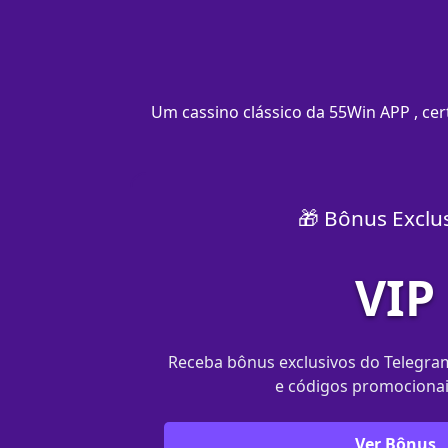
Um cassino clássico da 55Win APP , cer
🎁 Bônus Exclu
VIP
Receba bônus exclusivos do Telegra
e códigos promocionai
Ver Bônus