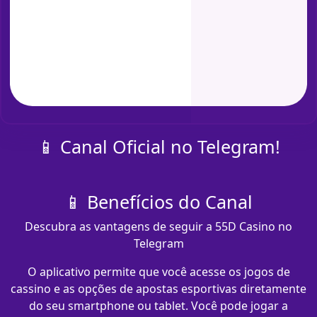
📱 Canal Oficial no Telegram!
📱 Benefícios do Canal
Descubra as vantagens de seguir a 55D Casino no
Telegram
O aplicativo permite que você acesse os jogos de
cassino e as opções de apostas esportivas diretamente
do seu smartphone ou tablet. Você pode jogar a