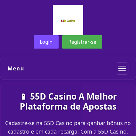
Login
Registrar-se
Menu
📱 55D Casino A Melhor
Plataforma de Apostas
Cadastre-se na 55D Casino para ganhar bônus no
cadastro e em cada recarga. Com a 55D Casino,