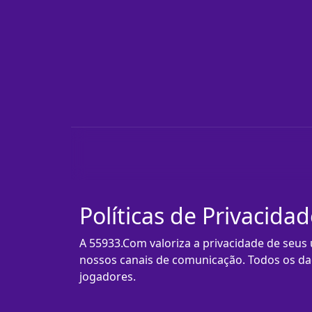
Políticas de Privacida
A 55933.Com valoriza a privacidade de seu
nossos canais de comunicação. Todos os dad
jogadores.