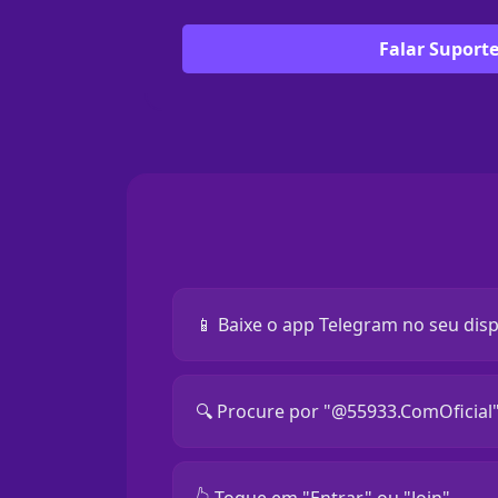
Falar Suport
📱 Baixe o app Telegram no seu disp
🔍 Procure por "@55933.ComOficial