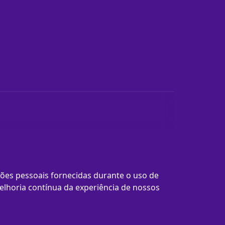
ões pessoais fornecidas durante o uso de
elhoria contínua da experiência de nossos