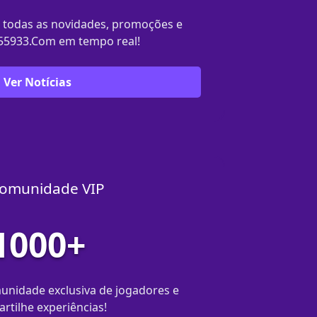
e todas as novidades, promoções e
55933.Com em tempo real!
Ver Notícias
Comunidade VIP
1000+
unidade exclusiva de jogadores e
rtilhe experiências!