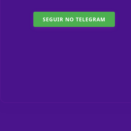
SEGUIR NO TELEGRAM