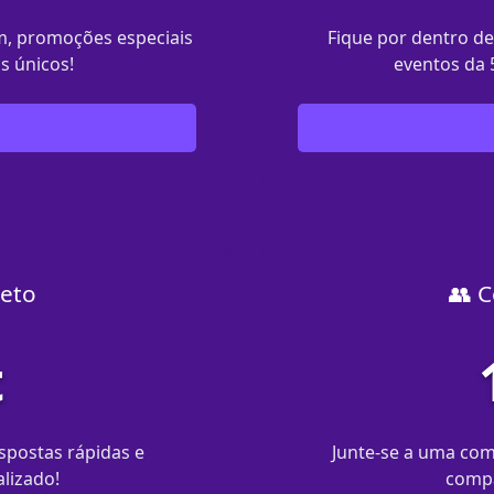
m, promoções especiais
Fique por dentro d
s únicos!
eventos da 
reto
👥 
t
espostas rápidas e
Junte-se a uma com
lizado!
compa