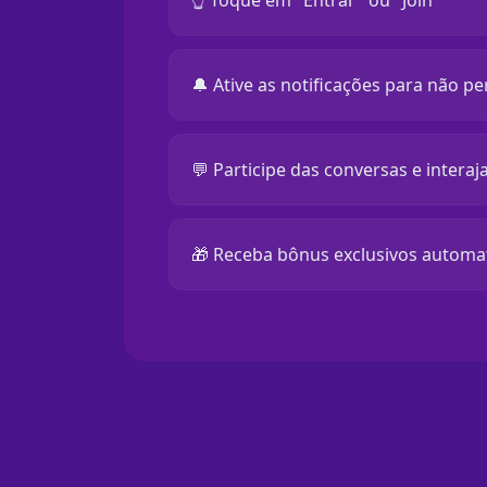
👆 Toque em "Entrar" ou "Join"
🔔 Ative as notificações para não p
💬 Participe das conversas e interaj
🎁 Receba bônus exclusivos autom