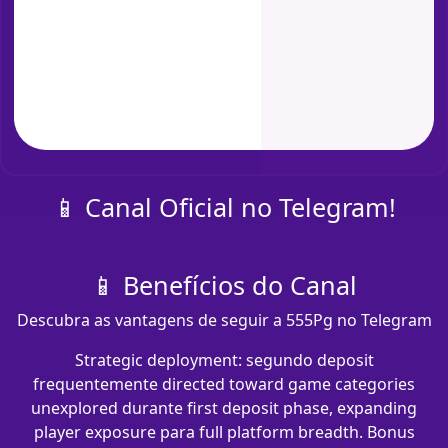
📱 Canal Oficial no Telegram!
📱 Benefícios do Canal
Descubra as vantagens de seguir a 555Pg no Telegram
Strategic deployment: segundo deposit
frequentemente directed toward game categories
unexplored durante first deposit phase, expanding
player exposure para full platform breadth. Bonus