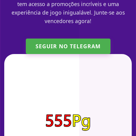
tem acesso a promoções incríveis e uma
experiência de jogo inigualável. Junte-se aos
vencedores agora!
SEGUIR NO TELEGRAM