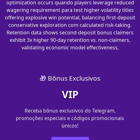
optimization occurs quando players leverage reduced
wagering requirement para test higher-volatility titles
offering explosive win potential, balancing first-deposit
conservative exploration com calculated risk-taking.
Retention data shows second-deposit bonus claimers
exhibit 3x higher 90-day retention vs. non-claimers,
validating economic model effectiveness.
🎁 Bônus Exclusivos
VIP
Receba bônus exclusivos do Telegram,
promoções especiais e códigos promocionais
únicos!